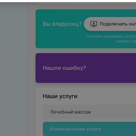
Вы владелец?
Подключить он
Начните оказывать услу
вашим па
Нашли ошибку?
Наши услуги
Лечебный массаж
Косметические услуги