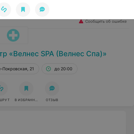
Избранное
Войти
Сообщить об ошибке
р «Велнес SPA (Велнес Спа)»
е-Покровская, 21
до 20:00
ШРУТ
В ИЗБРАННОЕ
ОТЗЫВ