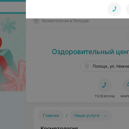
Поиск по сайту
Косметология в Полоцке
Оздоровительный цент
Полоцк, ул. Нижн
ТЕЛЕФОНЫ
МАР
/
Главная
Наши услуги
Косметология